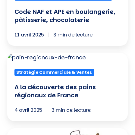
Code NAF et APE en boulangerie,
pâtisserie, chocolaterie
11 avril 2025
3 min de lecture
A
la
Stratégie Commerciale & Ventes
découverte
des
A la découverte des pains
pains
régionaux de France
régionaux
de
4 avril 2025
3 min de lecture
France
7