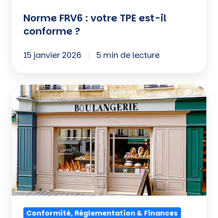
Norme FRV6 : votre TPE est-il
conforme ?
15 janvier 2026
5 min de lecture
Code
NAF
et
APE
en
boulangerie,
pâtisserie,
chocolaterie
Conformité, Réglementation & Finances