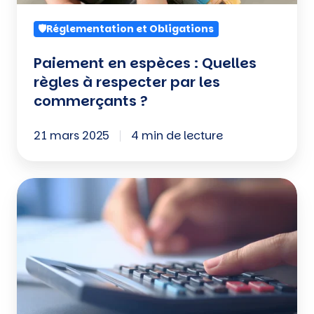
par
🛡️Réglementation et Obligations
les
commerçants
Paiement en espèces : Quelles
?
règles à respecter par les
commerçants ?
21 mars 2025
4 min de lecture
Pain,
pâtisserie,
chocolat
:
quel
taux
de