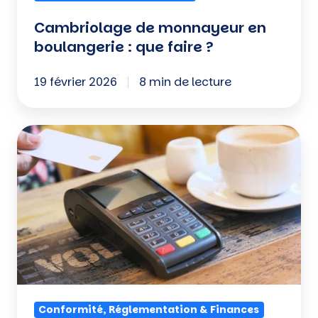
Cambriolage de monnayeur en
boulangerie : que faire ?
19 février 2026
8 min de lecture
Norme
FRV6
:
votre
TPE
est-
il
conforme
?
Conformité, Réglementation & Finances