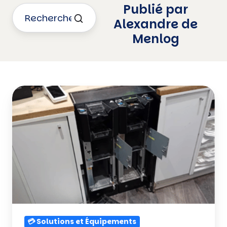
Publié par
Alexandre de
Menlog
Cambriolage
de
monnayeur
en
boulangerie
:
que
faire
?
💳 Solutions et Équipements