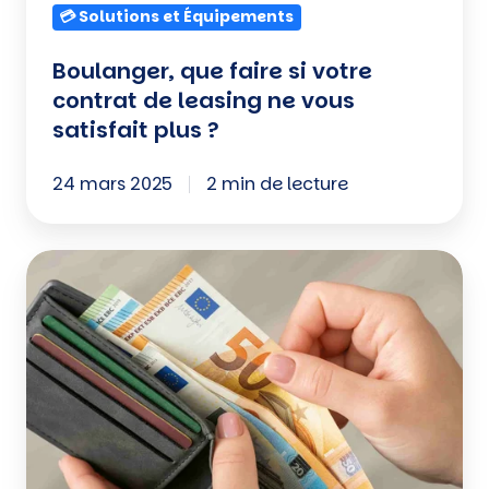
💳 Solutions et Équipements
vous
satisfait
Boulanger, que faire si votre
plus
contrat de leasing ne vous
?
satisfait plus ?
24 mars 2025
2 min de lecture
Paiement
en
espèces
:
Quelles
règles
à
respecter