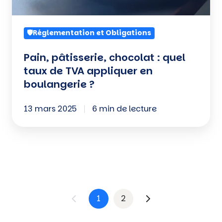
TVA
appliquer
🛡️Réglementation et Obligations
en
boulangerie
Pain, pâtisserie, chocolat : quel
?
taux de TVA appliquer en
boulangerie ?
13 mars 2025
6 min de lecture
1
2