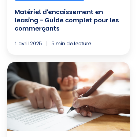
Matériel d'encaissement en
leasing - Guide complet pour les
commerçants
1 avril 2025
5 min de lecture
Boulanger,
que
faire
si
votre
contrat
de
leasing
ne