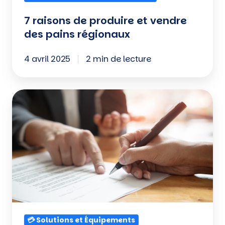
7 raisons de produire et vendre
des pains régionaux
4 avril 2025
2 min de lecture
Matériel
d'encaissement
en
leasing
-
Guide
complet
pour
les
💳 Solutions et Équipements
commerçants