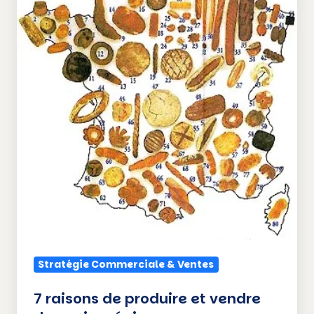
produire
et
vendre
des
pains
régionaux
Stratégie Commerciale & Ventes
7 raisons de produire et vendre