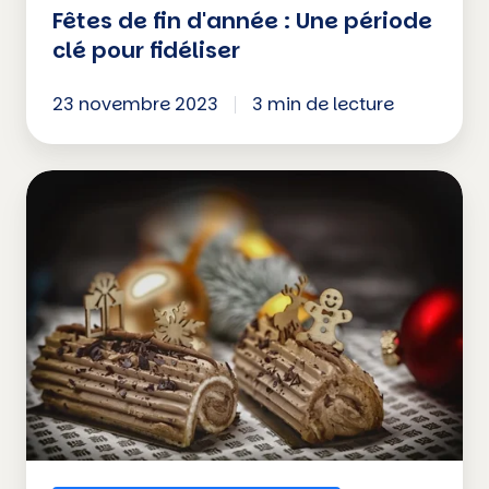
Fêtes de fin d'année : Une période
clé pour fidéliser
23 novembre 2023
3 min de lecture
3
points
clés
pour
maîtriser
les
fêtes
de
fin
d'année