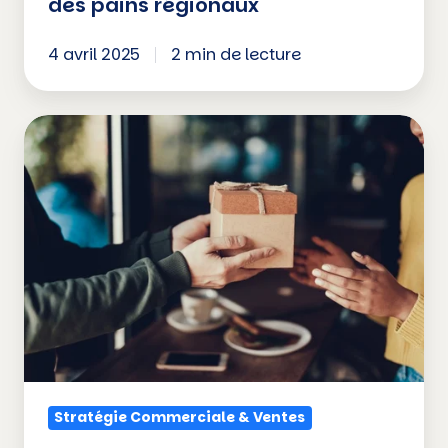
des pains régionaux
4 avril 2025
2 min de lecture
Fêtes
de
fin
d'année
:
Une
période
clé
pour
fidéliser
Stratégie Commerciale & Ventes