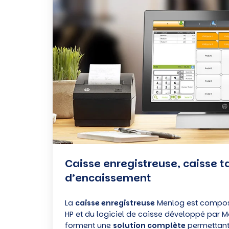
et
logiciel
d’encaissement
Caisse enregistreuse, caisse tac
d’encaissement
La
caisse enregistreuse
Menlog est composé
HP et du logiciel de caisse développé par 
forment une
solution complète
permettant 