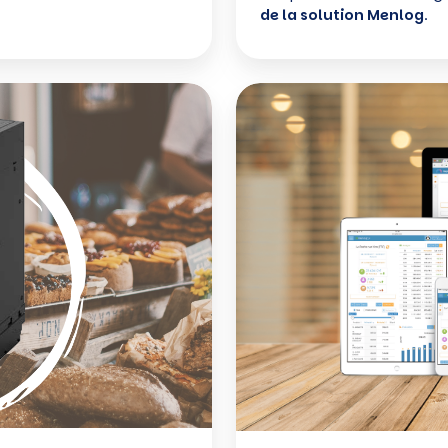
de la solution Menlog
.
MenBoard
analyser
simplement
votre
activité