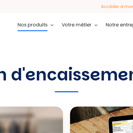
Accéder à mo
Nos produits
Votre métier
Notre entre
on d'encaisseme
Logiciel
de
gestion
commerciale