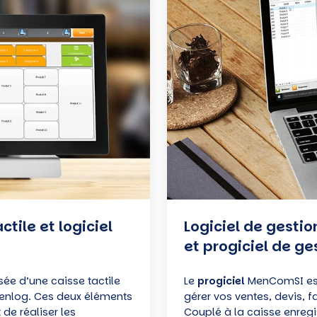
Mencomsi,
ERP
et
progiciel
de
gestion
pour
votre
commerce
tile et logiciel
Logiciel de gesti
et progiciel de g
e d’une caisse tactile
Le
progiciel
MenComSI est
Menlog. Ces deux éléments
gérer vos ventes, devis, 
de réaliser les
Couplé à la caisse enregis