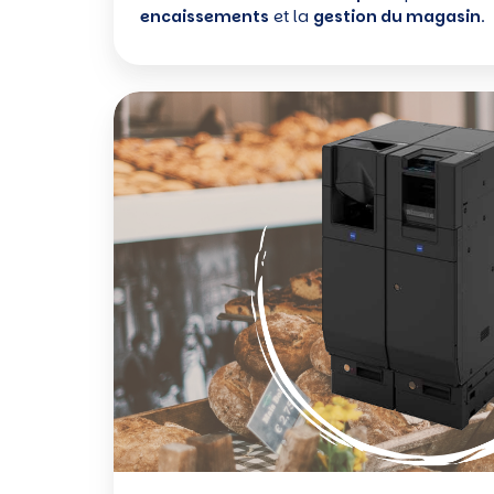
encaissements
et la
gestion du magasin
.
Le
monnayeur
automatique,
la
solution
de
caisse
pour
votre
magasin