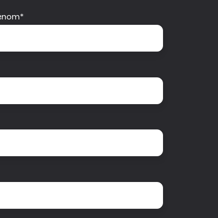
énom
*