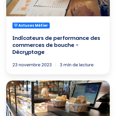
-
Décryptage
💡 Astuces Métier
Indicateurs de performance des
commerces de bouche -
Décryptage
23 novembre 2023
3 min de lecture
Le
paiement
sans
contact,
que