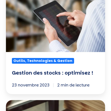
stocks
:
optimisez
!
Outils, Technologies & Gestion
Gestion des stocks : optimisez !
23 novembre 2023
2 min de lecture
Communication
digitale