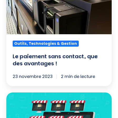
des
avantages
!
Outils, Technologies & Gestion
Le paiement sans contact, que
des avantages !
23 novembre 2023
2 min de lecture
Multi-
sites
: