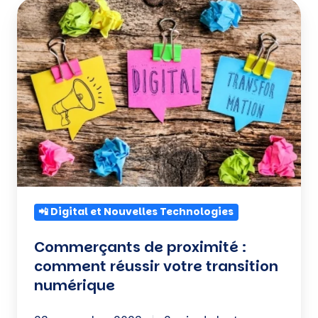
Commerçants
de
proximité
:
comment
réussir
votre
transition
numérique
📲 Digital et Nouvelles Technologies
Commerçants de proximité :
comment réussir votre transition
numérique