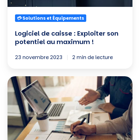
!
💳 Solutions et Équipements
Logiciel de caisse : Exploiter son
potentiel au maximum !
23 novembre 2023
2 min de lecture
Indicateurs
de
performance
des
commerces
de
bouche