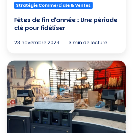
Stratégie Commerciale & Ventes
Fêtes de fin d'année : Une période
clé pour fidéliser
23 novembre 2023
3 min de lecture
Logiciel
de
caisse
:
Exploiter
son
potentiel
au
maximum