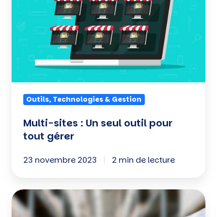
Un
seul
outil
pour
tout
gérer
Outils, Technologies & Gestion
Multi-sites : Un seul outil pour
tout gérer
23 novembre 2023
2 min de lecture
Gestion
des